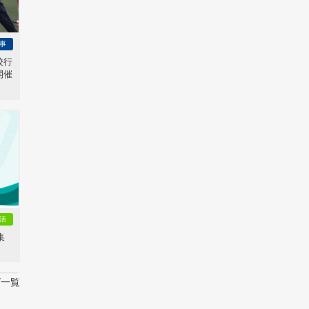
事
校行
開催
活
集
グ一覧