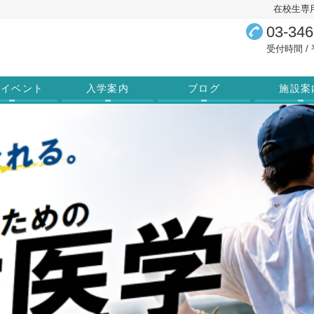
在校生専
03-346
受付時間 / 平
学イベント
入学案内
ブログ
施設案