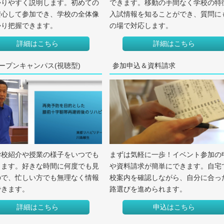
かりやすく説明します。初めての
できます。移動の手間なく学校の特
安心して参加でき、学校の全体像
入試情報を知ることができ、質問に
かり把握できます。
の場で対応します。
詳細はこちら
詳細はこちら
オープンキャンパス(視聴型)
参加申込＆資料請求
学校紹介や授業の様子をいつでも
まずは気軽に一歩！イベント参加の
きます。好きな時間に何度でも見
や資料請求が簡単にできます。自宅
ので、忙しい方でも無理なく情報
校案内を確認しながら、自分に合っ
できます。
路選びを進められます。
詳細はこちら
申込はこちら