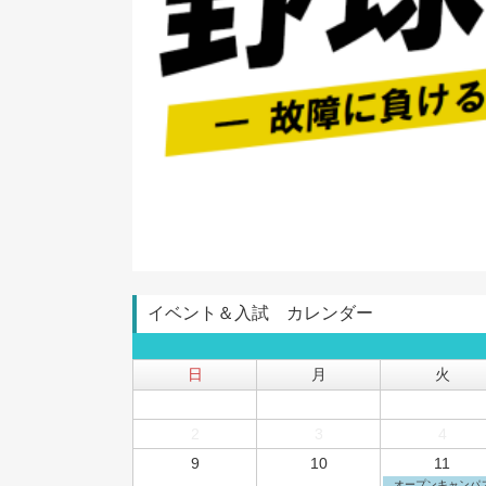
イベント＆入試 カレンダー
日
月
火
2
3
4
9
10
11
オープンキャンパ