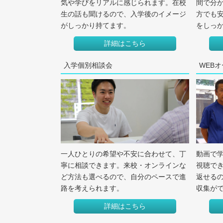
気や学びをリアルに感じられます。在校
間で分
生の話も聞けるので、入学後のイメージ
方でも
がしっかり持てます。
をしっ
詳細はこちら
入学個別相談会
WEB
一人ひとりの希望や不安に合わせて、丁
動画で
寧に相談できます。来校・オンラインな
視聴で
ど方法も選べるので、自分のペースで進
返せる
路を考えられます。
収集が
詳細はこちら