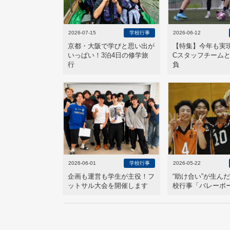
2026-07-15
学校行事
2026-06-12
京都・大阪で学びと思い出が
【特集】今年も実
いっぱい！3泊4日の修学旅
Cスタッフチーム
行
負
2026-06-01
学校行事
2026-05-22
企画も運営も学生が主役！フ
“助け合い”が生ん
ットサル大会を開催します
校行事「バレーボ