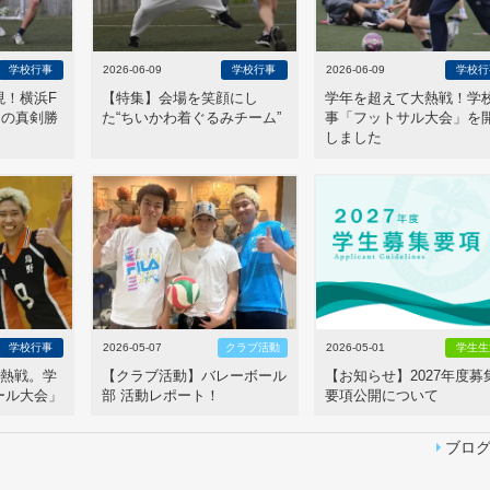
学校行事
2026-06-09
学校行事
2026-06-09
学校行
現！横浜F
【特集】会場を笑顔にし
学年を超えて大熱戦！学
との真剣勝
た“ちいかわ着ぐるみチーム”
事「フットサル大会」を
しました
学校行事
2026-05-07
クラブ活動
2026-05-01
学生生
だ熱戦。学
【クラブ活動】バレーボール
【お知らせ】2027年度募
ール大会」
部 活動レポート！
要項公開について
ブロ