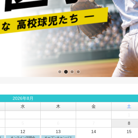
2026年8月
水
木
金
土
1
5
6
7
8
12
13
14
15
ス
オンライン説明会
オープンキャンパス