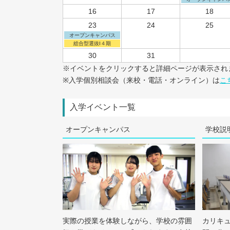
16
17
18
23
24
25
オープンキャンパス
総合型選抜Ⅰ４期
30
31
※イベントをクリックすると詳細ページが表示され
※入学個別相談会（来校・電話・オンライン）は
こ
入学イベント一覧
オープンキャンパス
学校説
実際の授業を体験しながら、学校の雰囲
カリキ