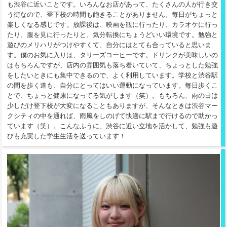
も渋谷に近いことです。いろんなお店があって、たくさんの人が行き交
う街なので、登下校の時間も飽きることがありません。毎日がちょっと
楽しくなる感じです。放課後は、映画を観に行ったり、カラオケに行っ
たり、服を見に行ったりと、気分転換にちょうどいい環境です。勉強と
遊びのメリハリがつけやすくて、自分にはとても合っていると思いま
す。僕のお気に入りは、タリーズコーヒーです。ドリンクが美味しいの
はもちろんですが、店内の雰囲気も落ち着いていて、ちょっとした勉強
をしたいときにも集中できるので、よく利用しています。学校と渋谷駅
の間を歩く道も、自分にとってはいい運動になっています。毎日歩くこ
とで、ちょっと健康になってる気がします（笑）。もちろん、雨の日は
少しだけ登下校が大変になることもありますが、そんなときは渋谷マー
クシティの中を通れば、雨風をしのげて快適に駅まで行けるので助かっ
ています（笑）。こんなふうに、渋谷に近い立地を活かして、勉強も遊
びも充実した学生生活を送っています！