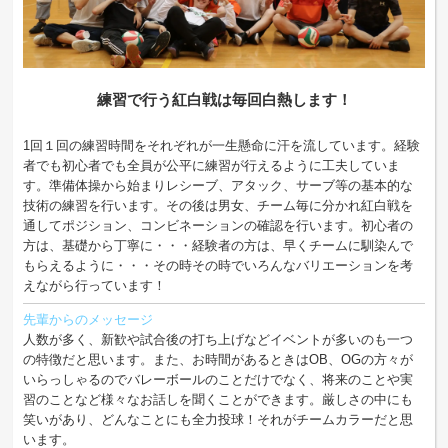
練習で行う紅白戦は毎回白熱します！
1回１回の練習時間をそれぞれが一生懸命に汗を流しています。経験
者でも初心者でも全員が公平に練習が行えるように工夫していま
す。準備体操から始まりレシーブ、アタック、サーブ等の基本的な
技術の練習を行います。その後は男女、チーム毎に分かれ紅白戦を
通してポジション、コンビネーションの確認を行います。初心者の
方は、基礎から丁寧に・・・経験者の方は、早くチームに馴染んで
もらえるように・・・その時その時でいろんなバリエーションを考
えながら行っています！
先輩からのメッセージ
人数が多く、新歓や試合後の打ち上げなどイベントが多いのも一つ
の特徴だと思います。また、お時間があるときはOB、OGの方々が
いらっしゃるのでバレーボールのことだけでなく、将来のことや実
習のことなど様々なお話しを聞くことができます。厳しさの中にも
笑いがあり、どんなことにも全力投球！それがチームカラーだと思
います。