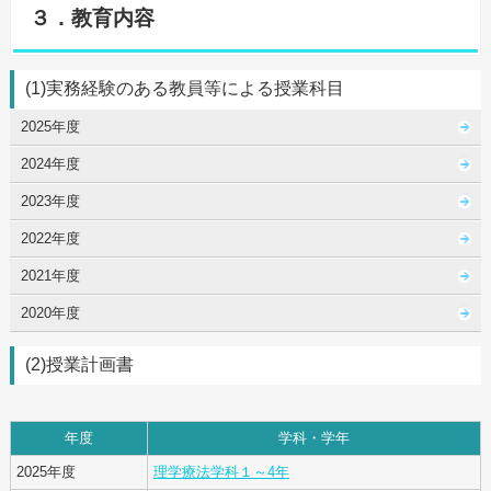
３．教育内容
(1)実務経験のある教員等による授業科目
2025年度
2024年度
2023年度
2022年度
2021年度
2020年度
(2)授業計画書
年度
学科・学年
2025年度
理学療法学科１～4年