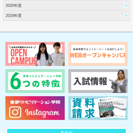
2020年度
2019年度
事務局