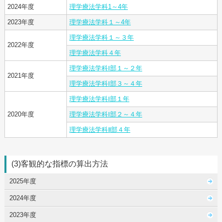
2024年度
理学療法学科1～4年
2023年度
理学療法学科１～4年
理学療法学科１～３年
2022年度
理学療法学科４年
理学療法学科Ⅰ部１～２年
2021年度
理学療法学科Ⅰ部３～４年
理学療法学科Ⅰ部１年
2020年度
理学療法学科Ⅰ部２～４年
理学療法学科Ⅱ部４年
(3)客観的な指標の算出方法
2025年度
2024年度
2023年度