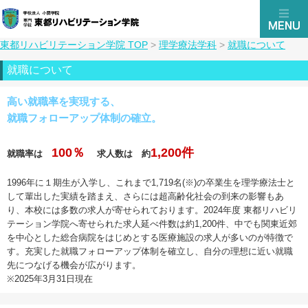
東都リハビリテーション学院 TOP
>
理学療法学科
>
就職について
就職について
高い就職率を実現する、
就職フォローアップ体制の確立。
100％
1,200件
就職率は
求人数は 約
1996年に１期生が入学し、これまで1,719名(※)の卒業生を理学療法士と
して輩出した実績を踏まえ、さらには超高齢化社会の到来の影響もあ
り、本校には多数の求人が寄せられております。2024年度 東都リハビリ
テーション学院へ寄せられた求人延べ件数は約1,200件、中でも関東近郊
を中心とした総合病院をはじめとする医療施設の求人が多いのが特徴で
す。充実した就職フォローアップ体制を確立し、自分の理想に近い就職
先につなげる機会が広がります。
※2025年3月31日現在