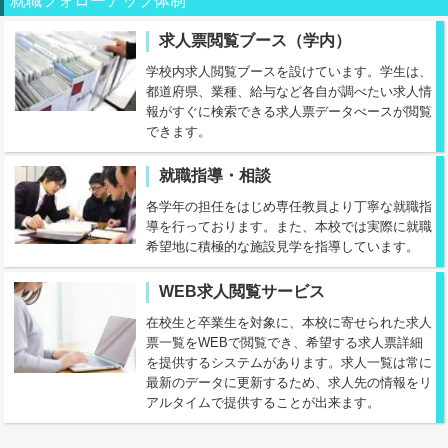
就職フォローアップ体制
求人票閲覧ブース（学内）
学校内求人閲覧ブースを設けています。学生は、
都道府県、業種、給与など各自が調べたい求人情
報がすぐに検索できる求人票データべースが閲覧
できます。
就職指導・相談
各学年の担任をはじめ専任教員より丁寧な就職指
導を行っております。また、本校では実際に就職
希望地に積極的な施設見学を指導しています。
WEB求人閲覧サービス
在校生と卒業生を対象に、本校に寄せられた求人
票一覧をWEBで閲覧でき、希望する求人票詳細
を提供するシステムがあります。求人一覧は常に
最新のデータに更新するため、求人先の情報をリ
アルタイムで提供することが出来ます。