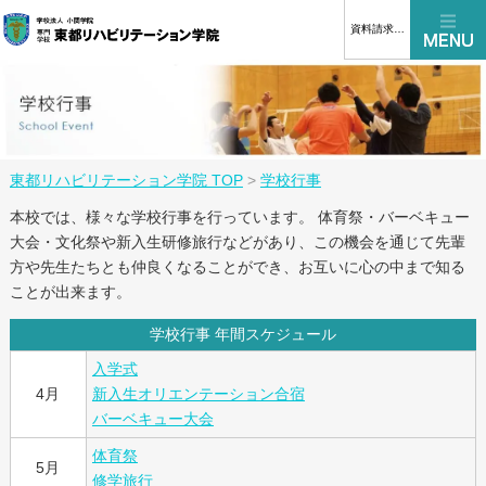
資料請求はこちら
東都リハビリテーション学院 TOP
>
学校行事
本校では、様々な学校行事を行っています。 体育祭・バーベキュー
大会・文化祭や新入生研修旅行などがあり、この機会を通じて先輩
方や先生たちとも仲良くなることができ、お互いに心の中まで知る
ことが出来ます。
学校行事 年間スケジュール
入学式
4月
新入生オリエンテーション合宿
バーベキュー大会
体育祭
5月
修学旅行