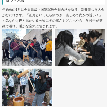
餅つき大会
年始めの1月に全員進級・国家試験全員合格を祈り、新春餅つき大会
が行われます。「正月といったら餅つき！楽しめて尚かつ旨い！」
元気なかけ声と温かい食べ物に冬の寒さもどこへやら、学校中が笑
顔で溢れ、暖かな空気に包まれます。