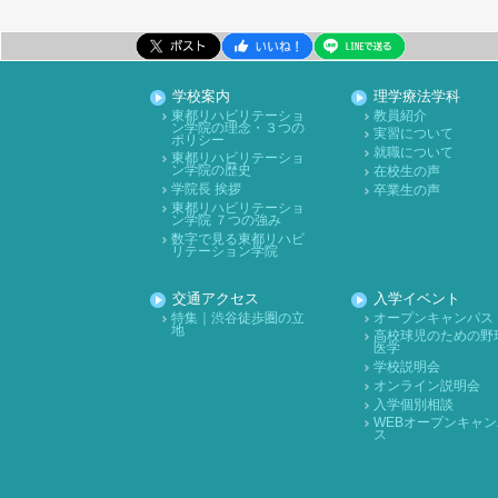
学校案内
理学療法学科
東都リハビリテーショ
教員紹介
ン学院の理念・３つの
実習について
ポリシー
就職について
東都リハビリテーショ
ン学院の歴史
在校生の声
学院長 挨拶
卒業生の声
東都リハビリテーショ
ン学院 ７つの強み
数字で見る東都リハビ
リテーション学院
交通アクセス
入学イベント
特集｜渋谷徒歩圏の立
オープンキャンパス
地
高校球児のための野
医学
学校説明会
オンライン説明会
入学個別相談
WEBオープンキャン
ス