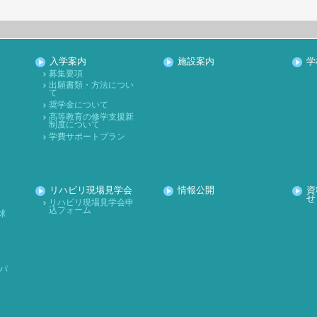
入学案内
施設案内
学
募集要項
出願書類・方法につい
て
奨学金について
高等教育の修学支援新
制度について
学費サポートプラン
リハビリ現場見学会
情報公開
資
せ
リハビリ現場見学会申
込フォーム
球
パ