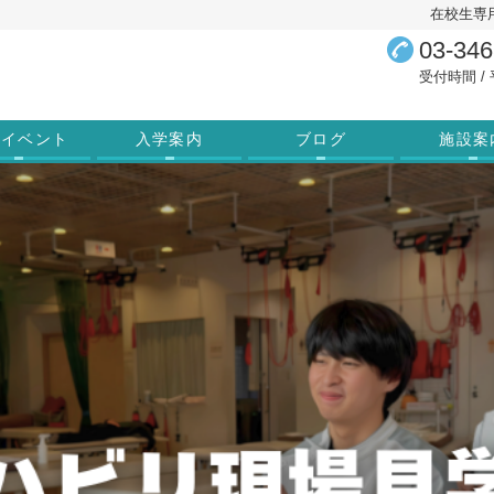
在校生専
03-346
受付時間 / 平
学イベント
入学案内
ブログ
施設案