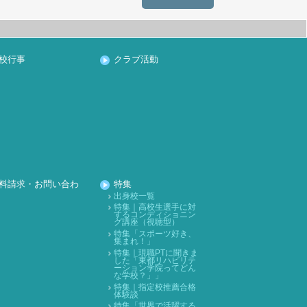
校行事
クラブ活動
料請求・お問い合わ
特集
出身校一覧
特集｜高校生選手に対
するコンディショニン
グ講座（視聴型）
特集「スポーツ好き、
集まれ！」
特集｜現職PTに聞きま
した「東都リハビリテ
ーション学院ってどん
な学校？」」
特集｜指定校推薦合格
体験談
特集「世界で活躍する