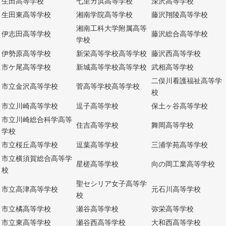
生田高等学校
七里ガ浜高等学校
深沢高等学校
生田東高等学校
湘南学院高等学校
藤沢翔陵高等学校
湘南工科大学附属高等
伊志田高等学校
藤沢総合高等学校
学校
伊勢原高等学校
新栄高等学校高等学校
藤沢西高等学校
市ケ尾高等学校
新城高等学校高等学校
武相高等学校
二俣川看護福祉高等学
市立金沢高等学校
菅高等学校高等学校
校
市立川崎高等学校
逗子高等学校
保土ヶ谷高等学校
市立川崎総合科学高等
住吉高等学校
舞岡高等学校
学校
市立桜丘高等学校
逗葉高等学校
三浦学苑高等学校
市立横須賀総合高等学
星槎高等学校
向の岡工業高等学校
校
聖セシリア女子高等学
市立高津高等学校
元石川高等学校
校
市立橘高等学校
瀬谷高等学校
弥栄高等学校
市立東高等学校
瀬谷西高等学校
大和西高等学校