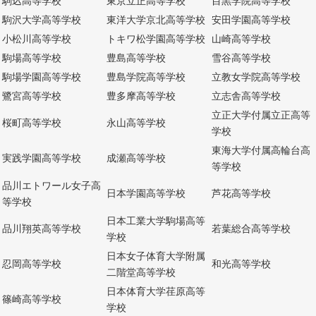
駒込高等学校
東京立正高等学校
目黒学院高等学校
駒沢大学高等学校
東洋大学京北高等学校
安田学園高等学校
小松川高等学校
トキワ松学園高等学校
山崎高等学校
駒場高等学校
豊島高等学校
雪谷高等学校
駒場学園高等学校
豊島学院高等学校
立教女学院高等学校
鷺宮高等学校
豊多摩高等学校
立志舎高等学校
立正大学付属立正高等
桜町高等学校
永山高等学校
学校
東海大学付属高輪台高
実践学園高等学校
成瀬高等学校
等学校
品川エトワール女子高
日本学園高等学校
芦花高等学校
等学校
日本工業大学駒場高等
品川翔英高等学校
若葉総合高等学校
学校
日本女子体育大学附属
忍岡高等学校
和光高等学校
二階堂高等学校
日本体育大学荏原高等
篠崎高等学校
学校