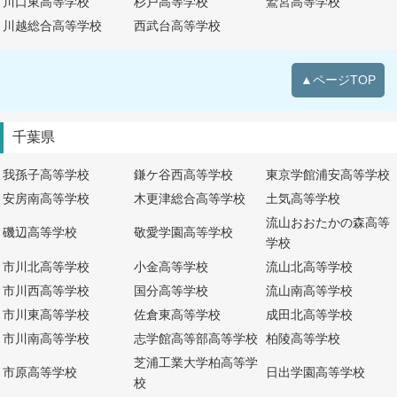
川口東高等学校
杉戸高等学校
鷲宮高等学校
川越総合高等学校
西武台高等学校
▲ページTOP
千葉県
我孫子高等学校
鎌ケ谷西高等学校
東京学館浦安高等学校
安房南高等学校
木更津総合高等学校
土気高等学校
流山おおたかの森高等
磯辺高等学校
敬愛学園高等学校
学校
市川北高等学校
小金高等学校
流山北高等学校
市川西高等学校
国分高等学校
流山南高等学校
市川東高等学校
佐倉東高等学校
成田北高等学校
市川南高等学校
志学館高等部高等学校
柏陵高等学校
芝浦工業大学柏高等学
市原高等学校
日出学園高等学校
校