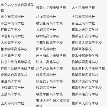
市立みなと総合高等学
捜真女学校高等学校
大和東高等学校
校
市立南高等学校
相洋高等学校
大和南高等学校
市立幸高等学校
横浜創英高等学校
百合丘高等学校
荏田高等学校
大師高等学校
横浜総合高等学校
海老名高等学校
橘学苑高等学校
横浜立野高等学校
大原高等学校
立花学園高等学校
横須賀大津高等学校
柏木学園高等学校
田奈高等学校
横浜高等学校
金井高等学校
茅ヶ崎西浜高等学校
横浜桜陽高等学校
神奈川総合高等学校
津久井高等学校
横浜学園高等学校
神奈川朝鮮中高級学校
津久井浜高等学校
横浜商科大学高等学校
金沢総合高等学校
鶴見高等学校
横浜翠陵高等学校
鎌倉高等学校
鶴見女子高等学校
横浜清風高等学校
上鶴間高等学校
鶴嶺高等学校
横浜創学館高等学校
上溝高等学校
桐蔭学園高等学校
横浜南陵高等学校
東海大学付属相模高等
上矢部高等学校
横浜隼人高等学校
学校