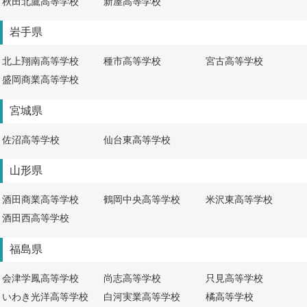
秋田北鷹高等学校
新屋高等学校
岩手県
北上翔南高等学校
種市高等学校
宮古高等学校
盛岡商業高等学校
宮城県
佐沼高等学校
仙台東高等学校
山形県
酒田商業高等学校
鶴岡中央高等学校
米沢東高等学校
酒田西高等学校
福島県
会津学鳳高等学校
尚志高等学校
只見高等学校
いわき光洋高等学校
白河実業高等学校
橘高等学校