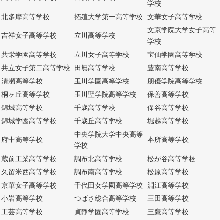
学校
北多摩高等学校
拓殖大学第一高等学校
文華女子高等学校
文京学院大学女子高等
吉祥女子高等学校
立川高等学校
学校
共栄学園高等学校
立川女子高等学校
宝仙学園高等学校
共立女子第二高等学校
田無高等学校
豊南高等学校
清瀬高等学校
玉川学園高等学校
朋優学院高等学校
桐ヶ丘高等学校
玉川聖学院高等学校
保善高等学校
錦城高等学校
千歳高等学校
保谷高等学校
錦城学園高等学校
千歳丘高等学校
堀越高等学校
中央学院大学中央高等
府中高等学校
本所高等学校
学校
蔵前工業高等学校
調布北高等学校
松が谷高等学校
久留米西高等学校
調布南高等学校
松原高等学校
京華女子高等学校
千代田女学園高等学校
淵江高等学校
小岩高等学校
つばさ総合高等学校
三田高等学校
工芸高等学校
貞静学園高等学校
三鷹高等学校