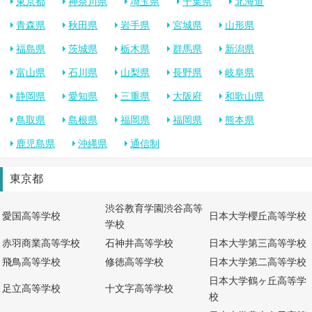
東京都
神奈川県
埼玉県
千葉県
北海道
青森県
秋田県
岩手県
宮城県
山形県
福島県
茨城県
栃木県
群馬県
新潟県
富山県
石川県
山梨県
長野県
岐阜県
静岡県
愛知県
三重県
大阪府
和歌山県
鳥取県
島根県
福岡県
福岡県
熊本県
鹿児島県
沖縄県
通信制
東京都
渋谷教育学園渋谷高等
愛国高等学校
日本大学櫻丘高等学校
学校
赤羽商業高等学校
石神井高等学校
日本大学第三高等学校
飛鳥高等学校
修徳高等学校
日本大学第二高等学校
日本大学鶴ヶ丘高等学
足立高等学校
十文字高等学校
校