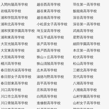
入間向陽高等学校
越谷西高等学校
羽生第一高等学校
岩槻高等学校
越谷東高等学校
飯能南高等学校
浦和学院高等学校
越谷南高等学校
深谷高等学校
浦和北高等学校
小松原女子高等学校
深谷第一高等学校
浦和実業学園高等学校
埼玉栄高等学校
武南高等学校
浦和東高等学校
埼玉平成高等学校
星野高等学校
大宮光陵高等学校
坂戸高等学校
細田学園高等学校
大宮東高等学校
坂戸西高等学校
本庄第一高等学校
大宮南高等学校
狭山ヶ丘高等学校
松伏高等学校
桶川高等学校
狭山清陵高等学校
松山高等学校
春日部共栄高等学校
志木高等学校
三郷北高等学校
春日部女子高等学校
淑徳与野高等学校
宮代高等学校
春日部東高等学校
昌平高等学校
八潮高等学校
川口高等学校
庄和高等学校
八潮南高等学校
川口市立高等学校
白岡高等学校
山村学園高等学校
川口青陵高等学校
進修館高等学校
山村女子高等学校