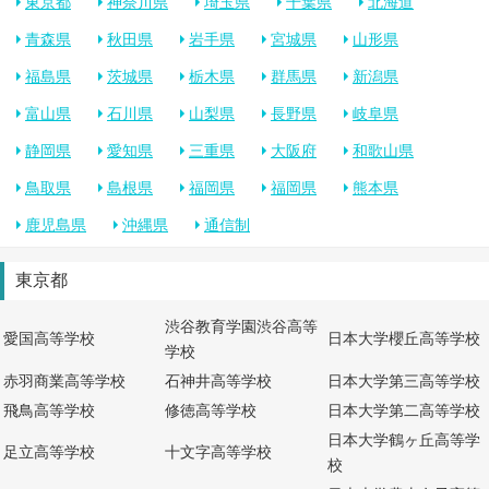
東京都
神奈川県
埼玉県
千葉県
北海道
青森県
秋田県
岩手県
宮城県
山形県
福島県
茨城県
栃木県
群馬県
新潟県
富山県
石川県
山梨県
長野県
岐阜県
静岡県
愛知県
三重県
大阪府
和歌山県
鳥取県
島根県
福岡県
福岡県
熊本県
鹿児島県
沖縄県
通信制
東京都
渋谷教育学園渋谷高等
愛国高等学校
日本大学櫻丘高等学校
学校
赤羽商業高等学校
石神井高等学校
日本大学第三高等学校
飛鳥高等学校
修徳高等学校
日本大学第二高等学校
日本大学鶴ヶ丘高等学
足立高等学校
十文字高等学校
校