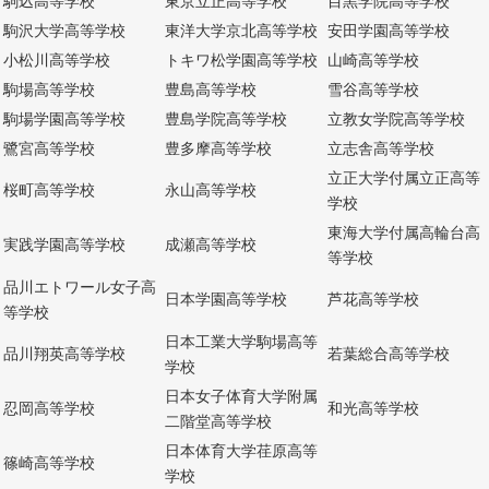
駒込高等学校
東京立正高等学校
目黒学院高等学校
駒沢大学高等学校
東洋大学京北高等学校
安田学園高等学校
小松川高等学校
トキワ松学園高等学校
山崎高等学校
駒場高等学校
豊島高等学校
雪谷高等学校
駒場学園高等学校
豊島学院高等学校
立教女学院高等学校
鷺宮高等学校
豊多摩高等学校
立志舎高等学校
立正大学付属立正高等
桜町高等学校
永山高等学校
学校
東海大学付属高輪台高
実践学園高等学校
成瀬高等学校
等学校
品川エトワール女子高
日本学園高等学校
芦花高等学校
等学校
日本工業大学駒場高等
品川翔英高等学校
若葉総合高等学校
学校
日本女子体育大学附属
忍岡高等学校
和光高等学校
二階堂高等学校
日本体育大学荏原高等
篠崎高等学校
学校