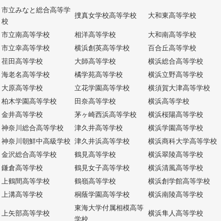
市立みなと総合高等学
捜真女学校高等学校
大和東高等学校
校
市立南高等学校
相洋高等学校
大和南高等学校
市立幸高等学校
横浜創英高等学校
百合丘高等学校
荏田高等学校
大師高等学校
横浜総合高等学校
海老名高等学校
橘学苑高等学校
横浜立野高等学校
大原高等学校
立花学園高等学校
横須賀大津高等学校
柏木学園高等学校
田奈高等学校
横浜高等学校
金井高等学校
茅ヶ崎西浜高等学校
横浜桜陽高等学校
神奈川総合高等学校
津久井高等学校
横浜学園高等学校
神奈川朝鮮中高級学校
津久井浜高等学校
横浜商科大学高等学校
金沢総合高等学校
鶴見高等学校
横浜翠陵高等学校
鎌倉高等学校
鶴見女子高等学校
横浜清風高等学校
上鶴間高等学校
鶴嶺高等学校
横浜創学館高等学校
上溝高等学校
桐蔭学園高等学校
横浜南陵高等学校
東海大学付属相模高等
上矢部高等学校
横浜隼人高等学校
学校