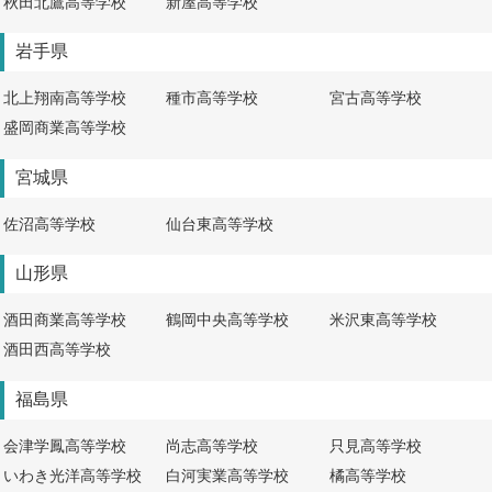
秋田北鷹高等学校
新屋高等学校
岩手県
北上翔南高等学校
種市高等学校
宮古高等学校
盛岡商業高等学校
宮城県
佐沼高等学校
仙台東高等学校
山形県
酒田商業高等学校
鶴岡中央高等学校
米沢東高等学校
酒田西高等学校
福島県
会津学鳳高等学校
尚志高等学校
只見高等学校
いわき光洋高等学校
白河実業高等学校
橘高等学校