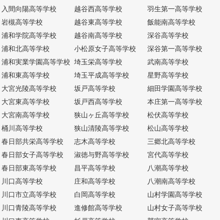
入間向陽高等学校
越谷西高等学校
羽生第一高等学校
岩槻高等学校
越谷東高等学校
飯能南高等学校
浦和学院高等学校
越谷南高等学校
深谷高等学校
浦和北高等学校
小松原女子高等学校
深谷第一高等学校
浦和実業学園高等学校
埼玉栄高等学校
武南高等学校
浦和東高等学校
埼玉平成高等学校
星野高等学校
大宮光陵高等学校
坂戸高等学校
細田学園高等学校
大宮東高等学校
坂戸西高等学校
本庄第一高等学校
大宮南高等学校
狭山ヶ丘高等学校
松伏高等学校
桶川高等学校
狭山清陵高等学校
松山高等学校
春日部共栄高等学校
志木高等学校
三郷北高等学校
春日部女子高等学校
淑徳与野高等学校
宮代高等学校
春日部東高等学校
昌平高等学校
八潮高等学校
川口高等学校
庄和高等学校
八潮南高等学校
川口市立高等学校
白岡高等学校
山村学園高等学校
川口青陵高等学校
進修館高等学校
山村女子高等学校