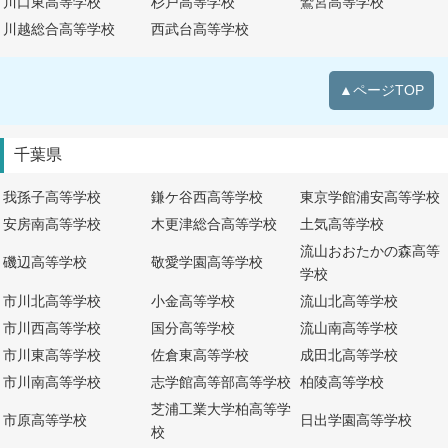
川口東高等学校
杉戸高等学校
鷲宮高等学校
川越総合高等学校
西武台高等学校
▲ページTOP
千葉県
我孫子高等学校
鎌ケ谷西高等学校
東京学館浦安高等学校
安房南高等学校
木更津総合高等学校
土気高等学校
流山おおたかの森高等
磯辺高等学校
敬愛学園高等学校
学校
市川北高等学校
小金高等学校
流山北高等学校
市川西高等学校
国分高等学校
流山南高等学校
市川東高等学校
佐倉東高等学校
成田北高等学校
市川南高等学校
志学館高等部高等学校
柏陵高等学校
芝浦工業大学柏高等学
市原高等学校
日出学園高等学校
校