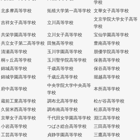
学校
北多摩高等学校
拓殖大学第一高等学校
文華女子高等学校
文京学院大学女子高等
吉祥女子高等学校
立川高等学校
学校
共栄学園高等学校
立川女子高等学校
宝仙学園高等学校
共立女子第二高等学校
田無高等学校
豊南高等学校
清瀬高等学校
玉川学園高等学校
朋優学院高等学校
桐ヶ丘高等学校
玉川聖学院高等学校
保善高等学校
錦城高等学校
千歳高等学校
保谷高等学校
錦城学園高等学校
千歳丘高等学校
堀越高等学校
中央学院大学中央高等
府中高等学校
本所高等学校
学校
蔵前工業高等学校
調布北高等学校
松が谷高等学校
久留米西高等学校
調布南高等学校
松原高等学校
京華女子高等学校
千代田女学園高等学校
淵江高等学校
小岩高等学校
つばさ総合高等学校
三田高等学校
工芸高等学校
貞静学園高等学校
三鷹高等学校