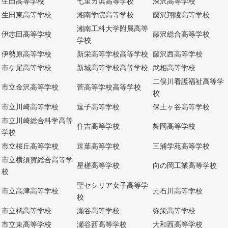
生田高等学校
七里ガ浜高等学校
深沢高等学校
生田東高等学校
湘南学院高等学校
藤沢翔陵高等学校
湘南工科大学附属高等
伊志田高等学校
藤沢総合高等学校
学校
伊勢原高等学校
新栄高等学校高等学校
藤沢西高等学校
市ケ尾高等学校
新城高等学校高等学校
武相高等学校
二俣川看護福祉高等学
市立金沢高等学校
菅高等学校高等学校
校
市立川崎高等学校
逗子高等学校
保土ヶ谷高等学校
市立川崎総合科学高等
住吉高等学校
舞岡高等学校
学校
市立桜丘高等学校
逗葉高等学校
三浦学苑高等学校
市立横須賀総合高等学
星槎高等学校
向の岡工業高等学校
校
聖セシリア女子高等学
市立高津高等学校
元石川高等学校
校
市立橘高等学校
瀬谷高等学校
弥栄高等学校
市立東高等学校
瀬谷西高等学校
大和西高等学校