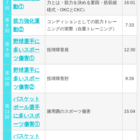
7
力とは・筋力を決める要因・筋収縮
16:01
動①
回
様式・OKCとCKC）
第
筋力強化運
コンディションとしての筋力トレー
7:33
8
動②
ニングの実際（自重トレーニング）
回
野球選手に
第
多いスポー
9
投球障害肩
12:30
回
ツ傷害①
野球選手に
第
多いスポー
10
投球障害肘
9:26
回
ツ傷害②
バスケット
第
ボール選手
膝周囲のスポーツ傷害
15:04
11
に多いスポ
回
ーツ傷害①
バスケット