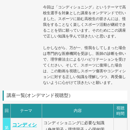
今回は「コンディショニング」というテーマで高
校生選手を対象とした講座をオンデマンドで行い
ました。スポーツに励む高校生の皆さんには、怪
我をすることなく楽しくスポーツ活動が継続でき
ることを切に願っています。そのためにこの講座
で正しい知識を学んで頂きたいと思います。
しかしながら、万が一、怪我をしてしまった場合
は専門的な医療機関を受診し、医師の診断を仰い
で、理学療法士によるリハビリテーションを受け
てください。そして、スポーツに復帰した場合
は、この動画を視聴しスポーツ傷害やコンディシ
ョンに対する正しい知識を理解しつつ、再受傷し
ないように心がけて頂きたいと願います。
講座一覧(オンデマンド視聴型）
視聴
回
テーマ
内容
時間
コンディショニングに必要な知識
コンディシ
第
（身体因子・環境因子・心因的因