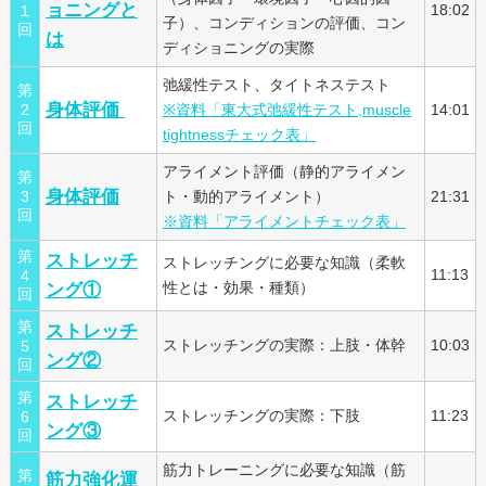
ョニングと
18:02
1
子）、コンディションの評価、コン
回
は
ディショニングの実際
弛緩性テスト、タイトネステスト
第
身体評価
2
※資料「東大式弛緩性テスト,muscle
14:01
回
tightnessチェック表」
アライメント評価（静的アライメン
第
身体評価
3
ト・動的アライメント）
21:31
回
※資料「アライメントチェック表」
第
ストレッチ
ストレッチングに必要な知識（柔軟
11:13
4
ング①
性とは・効果・種類）
回
第
ストレッチ
ストレッチングの実際：上肢・体幹
10:03
5
ング②
回
第
ストレッチ
ストレッチングの実際：下肢
11:23
6
ング③
回
筋力トレーニングに必要な知識（筋
第
筋力強化運