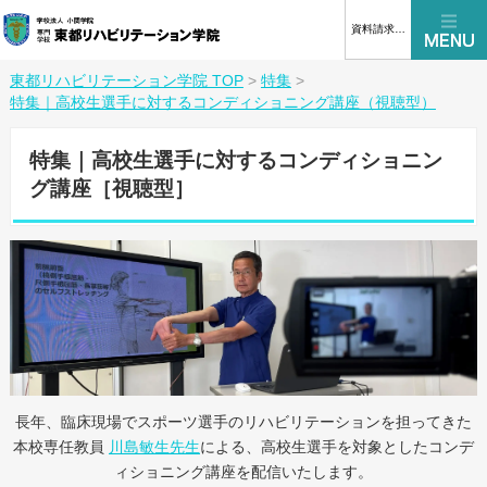
資料請求はこちら
東都リハビリテーション学院 TOP
>
特集
>
特集｜高校生選手に対するコンディショニング講座（視聴型）
特集｜高校生選手に対するコンディショニン
グ講座［視聴型］
長年、臨床現場でスポーツ選手のリハビリテーションを担ってきた
本校専任教員
川島敏生先生
による、高校生選手を対象としたコンデ
ィショニング講座を配信いたします。