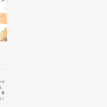
クや
は、
、選
るこ