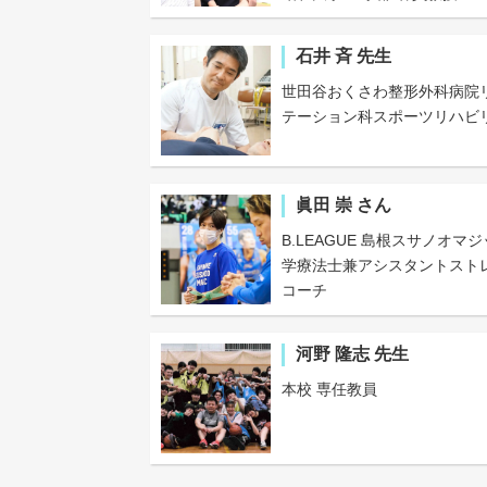
石井 斉 先生
世田谷おくさわ整形外科病院
テーション科スポーツリハビ
眞田 崇 さん
B.LEAGUE 島根スサノオマジ
学療法士兼アシスタントスト
コーチ
河野 隆志 先生
本校 専任教員