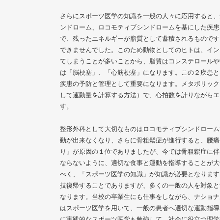
さらにスポーツ医学の知識を一般の人々に応用すると、
ンドローム、ロコモティブシンドロームを基にした疾患
で、残ったエネルギーが脂質として蓄積されるものです。
できませんでした。このため動物としてのヒトは、イン
てしまうことが多いことから、脂質はコレステロールや
は「脳梗塞」、「心筋梗塞」になります。この２疾患と
疾患の予防と管理として重要になります。メタボリック
して運動量を計算する方法）で、心拍数を計りながらエ
す。
整形外科として大切なものはロコモティブシンドローム
動が出来なくなり、さらに骨粗鬆症が進行すると、腰痛
り」が原因の１位でありましたが、今では骨粗鬆症に伴
ならないように、適切な食事と運動を指導することが大
べく、「スポーツ医学の知識」が知識が必要となります
技復帰することでありますが、多くの一般の人を対象と
なります。当校の卒業生にも仕事をしながら、ナショナ
はスポーツ医学を用いて、一般の患者へ適切な運動指導
に実践的なスポーツ医学も勉強して、社会に役立つ理学