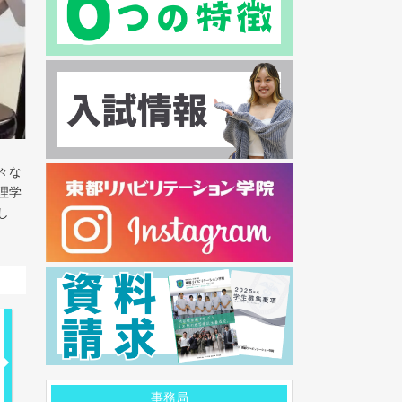
々な
理学
し
事務局