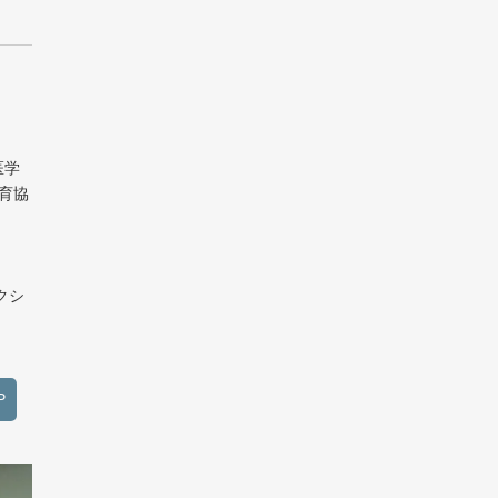
医学
育協
クシ
P