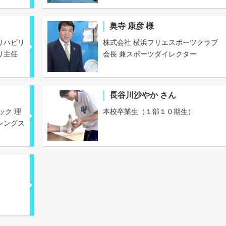
奥寺 康彦 様
リハビリ
株式会社 横浜フリエスポーツクラブ
リ主任
会長 兼スポーツダイレクター
長谷川沙やか さん
ック 理
本校卒業生（１部１０期生）
レングス