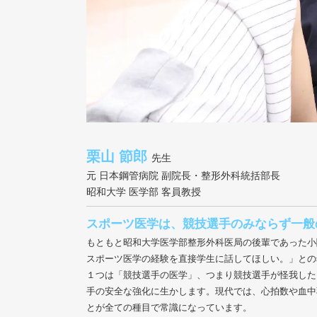
栗山 節郎
先生
元 日本鋼管病院 副院長・整形外科統括部長
昭和大学 医学部 客員教授
スポーツ医学は、競技選手のみならず一般
もともと昭和大学医学部整形外科医局の後輩であった小
スポーツ医学の経験を直接学生に話してほしい。」との
１つは「競技選手の医学」、つまり競技選手が怪我した
手の安全な強化に生かします。現代では、心拍数や血中
とが全ての種目で常識になっています。