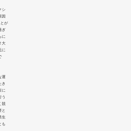
クシ
原因
ことが
過ぎ
らに
２大
元に
で
な運
たき
症に
行う
く競
要と
業生
とも