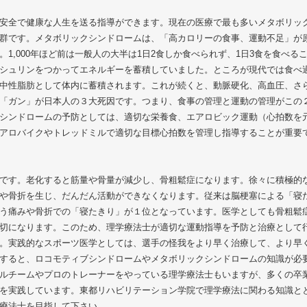
安全で健康な人生を送る指導ができます。現在の医療で最も多いメタボリッ
群です。メタボリックシンドロームは、「高カロリーの食事、運動不足」が
1,000年ほど前は一般人の大半は1日2食しか食べられず、1日3食を食べる
シュリンをつかってエネルギーを蓄積していました。ところが現代では食べ
中性脂肪として体内に蓄積されます。これが続くと、動脈硬化、高血圧、さ
「ガン」が日本人の３大死因です。つまり、食事の管理と運動の管理がこの
シンドロームの予防としては、適切な栄養食、エアロビック運動（心拍数を
アロバイクやトレッドミルで適切な目標心拍数を管理し指導することが重要
です。老化すると筋量や骨量が減少し、骨粗鬆症になります。徐々に積極的
や骨折を生じ、だんだん活動ができなくなります。従来は脳梗塞による「寝
う痛みや骨折での「寝たきり」が１位となっています。医学としても骨粗鬆
切になります。このため、理学療法士が適切な運動指導を予防と治療として
。実践的なスポーツ医学としては、選手の怪我をより早く治療して、より早
すると、ロコモティブシンドロームやメタボリックシンドロームの知識が必
ルチームやプロのトレーナーをやっている理学療法士もいますが、多くの卒
を実践しています。東都リハビリテーション学院で理学療法に関わる知識と
療法士を目指して下さい。