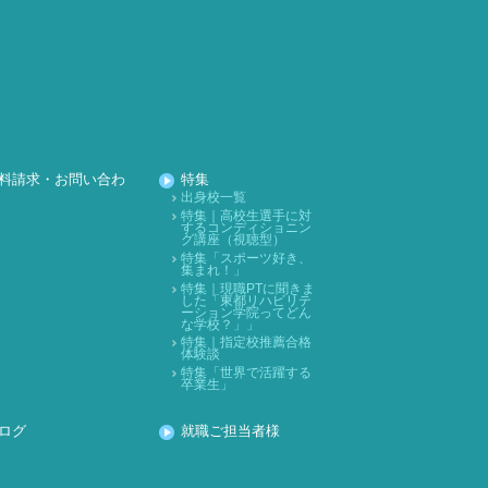
料請求・お問い合わ
特集
出身校一覧
特集｜高校生選手に対
するコンディショニン
グ講座（視聴型）
特集「スポーツ好き、
集まれ！」
特集｜現職PTに聞きま
した「東都リハビリテ
ーション学院ってどん
な学校？」」
特集｜指定校推薦合格
体験談
特集「世界で活躍する
卒業生」
ログ
就職ご担当者様