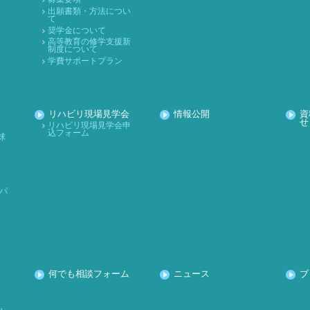
出願書類・方法につい
て
奨学金について
高等教育の修学支援新
制度について
学費サポートプラン
リハビリ現場見学会
情報公開
資
せ
リハビリ現場見学会申
込フォーム
球
パ
何でも相談フォーム
ニュース
ブ
・