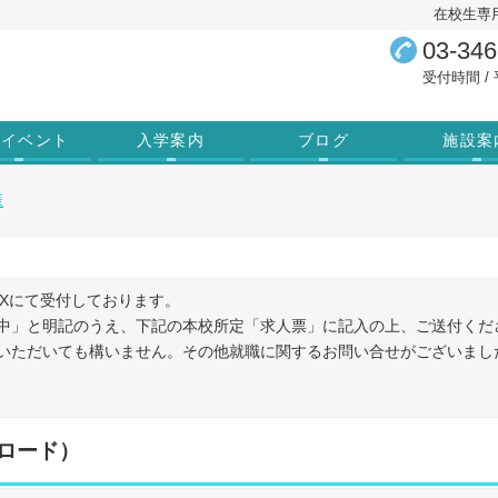
在校生専
03-346
受付時間 / 平
学イベント
入学案内
ブログ
施設案
様
Xにて受付しております。
中」と明記のうえ、下記の本校所定「求人票」に記入の上、ご送付くだ
いただいても構いません。その他就職に関するお問い合せがございまし
ロード）