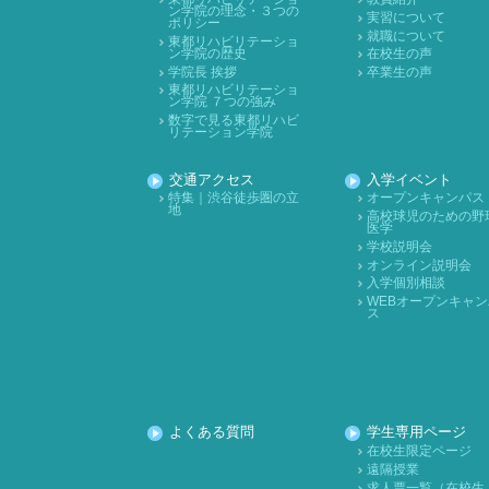
ン学院の理念・３つの
実習について
ポリシー
就職について
東都リハビリテーショ
ン学院の歴史
在校生の声
学院長 挨拶
卒業生の声
東都リハビリテーショ
ン学院 ７つの強み
数字で見る東都リハビ
リテーション学院
交通アクセス
入学イベント
特集｜渋谷徒歩圏の立
オープンキャンパス
地
高校球児のための野
医学
学校説明会
オンライン説明会
入学個別相談
WEBオープンキャン
ス
よくある質問
学生専用ページ
在校生限定ページ
遠隔授業
求人票一覧（在校生