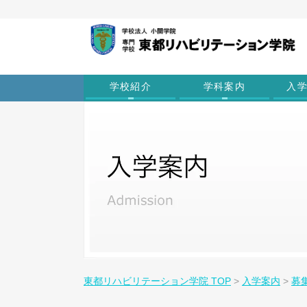
学校紹介
学科案内
入
東都リハビリテーション学院 TOP
>
入学案内
>
募