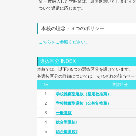
※ 一度納入した学納金は、原則返還いたしませんの
ついて返還に応じます。
本校の理念・３つのポリシー
こちらをご参照ください。
選抜区分 INDEX
本校では、以下の5つの選抜区分を設けています。
各選抜区分の詳細については、それぞれの該当ペー
№
選抜区分
1
学校推薦型選抜（指定校推薦）
2
学校推薦型選抜（公募制推薦）
3
一般選抜
4
総合型選抜Ⅰ
5
総合型選抜Ⅱ