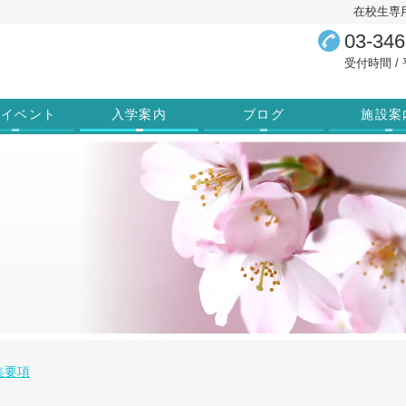
在校生専
03-346
受付時間 / 平
学イベント
入学案内
ブログ
施設案
集要項