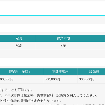
定員
修業年限
80名
4年
授業料（年額）
実験実習料
設備費
800,000円
300,000円
300,000円
納することも可能です。
す。２年次以降は授業料・実験実習料・設備費を納入してください。
用や学生保険の費用が別途必要となります。