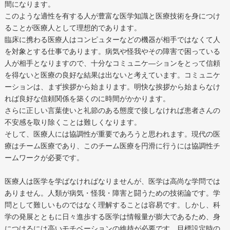
間になります。
このような適性を有する人が豊富な医学知識と医療技術を身につけ
ることが医療人として理想的であります。
臨床に携わる医療人はコンピュターなどの機器が相手ではなくて人
を対象とする仕事であります。病気や怪我やその障害で困っている
人が相手となりますので、十分なコミュニケ―ションをとって信頼
を得ないと医療の良好な結果は出ないと考えています。コミュニケ
ーションは、まず挨拶から始まります。明快な挨拶から始まらなけ
れば良好な信頼関係を築くのに時間がかかります。
さらに正しい言葉使いと礼節のある態度で接しなければ患者さんの
不安感を取り除くことは難しくなります。
そして、医療人には協調性が重要であろうと思われます。現代の医
療はチーム医療であり、このチーム医療を円滑に行うには協調性チ
ームワークが必要です。
医療人は医学を学ばなければなりませんが、医学は高尚な学問では
ありません。人類が病気・怪我・障害と闘うための技術論です。学
問として難しいものではなく理解することは容易です。しかし、科
学の発展とともに日々進歩する医学は情報量が膨大であるため、身
につけるには高いモチベーションの維持が必要です。目標設定時の