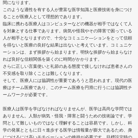
間になります。
このような適性を有する人が豊富な医学知識と医療技術を身につけ
ることが医療人として理想的であります。
臨床に携わる医療人はコンピュターなどの機器が相手ではなくて人
を対象とする仕事であります。病気や怪我やその障害で困っている
人が相手となりますので、十分なコミュニケ―ションをとって信頼
を得ないと医療の良好な結果は出ないと考えています。コミュニケ
ーションは、まず挨拶から始まります。明快な挨拶から始まらなけ
れば良好な信頼関係を築くのに時間がかかります。
さらに正しい言葉使いと礼節のある態度で接しなければ患者さんの
不安感を取り除くことは難しくなります。
そして、医療人には協調性が重要であろうと思われます。現代の医
療はチーム医療であり、このチーム医療を円滑に行うには協調性チ
ームワークが必要です。
医療人は医学を学ばなければなりませんが、医学は高尚な学問では
ありません。人類が病気・怪我・障害と闘うための技術論です。学
問として難しいものではなく理解することは容易です。しかし、科
学の発展とともに日々進歩する医学は情報量が膨大であるため、身
につけるには高いモチベーションの維持が必要です。目標設定時の