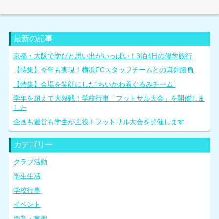
最新の記事
京都・大阪で学びと思い出がいっぱい！3泊4日の修学旅行
【特集】今年も実現！横浜FCスタッフチームとの真剣勝負
【特集】会場を笑顔にした“ちいかわ着ぐるみチーム”
学年を超えて大熱戦！学校行事「フットサル大会」を開催しま
した
企画も運営も学生が主役！フットサル大会を開催します
カテゴリー
クラブ活動
学生生活
学校行事
イベント
授業・実習