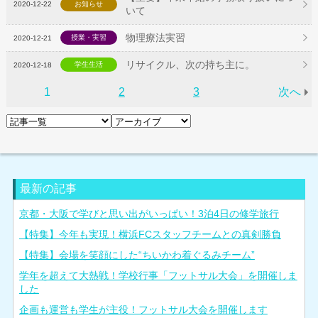
2020-12-22
お知らせ
いて
物理療法実習
授業・実習
2020-12-21
リサイクル、次の持ち主に。
学生生活
2020-12-18
1
2
3
次へ
最新の記事
京都・大阪で学びと思い出がいっぱい！3泊4日の修学旅行
【特集】今年も実現！横浜FCスタッフチームとの真剣勝負
【特集】会場を笑顔にした“ちいかわ着ぐるみチーム”
学年を超えて大熱戦！学校行事「フットサル大会」を開催しま
した
企画も運営も学生が主役！フットサル大会を開催します