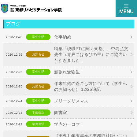
ブログ
仕事納め
学生生活
2020-12-28
特集「現職PTに聞く東都」、中島弘文
先生（青戸こはるびの里）にご協力い
お知らせ
2020-12-25
ただきました！
頑張れ受験生！
学生生活
2020-12-25
年末年始の過ごし方について（学生へ
2020-12-25
お知らせ
のお知らせ） 12/25追記
メリークリスマス
学生生活
2020-12-24
図書室
学生生活
2020-12-24
学内の一コマ！
学生生活
2020-12-22
【重要】年末年始の事務取り扱いにつ