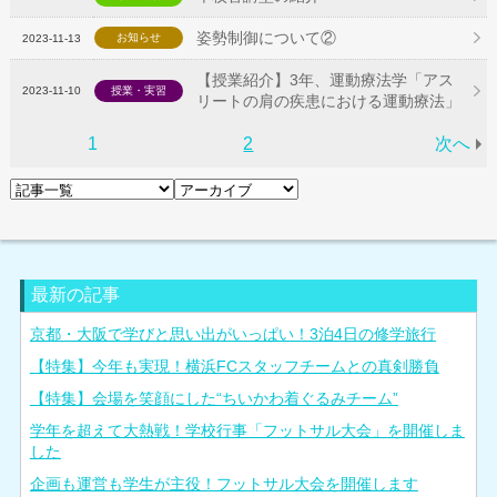
姿勢制御について②
お知らせ
2023-11-13
【授業紹介】3年、運動療法学「アス
2023-11-10
授業・実習
リートの肩の疾患における運動療法」
1
2
次へ
最新の記事
京都・大阪で学びと思い出がいっぱい！3泊4日の修学旅行
【特集】今年も実現！横浜FCスタッフチームとの真剣勝負
【特集】会場を笑顔にした“ちいかわ着ぐるみチーム”
学年を超えて大熱戦！学校行事「フットサル大会」を開催しま
した
企画も運営も学生が主役！フットサル大会を開催します