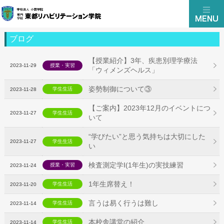
ブログ
【授業紹介】3年、疾患別理学療法
2023-11-29
授業・実習
「ウィメンズヘルス」
姿勢制御について③
学生生活
2023-11-28
【ご案内】2023年12月のイベントにつ
2023-11-27
学生生活
いて
“学びたい”と思う気持ちは大切にした
2023-11-27
学生生活
い
検査測定学Ⅰ(1年生)の実技練習
授業・実習
2023-11-24
1年生席替え！
学生生活
2023-11-20
言うは易く行うは難し
学生生活
2023-11-14
本校舎講堂の紹介
学生生活
2023-11-14