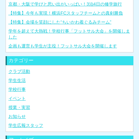
京都・大阪で学びと思い出がいっぱい！3泊4日の修学旅行
【特集】今年も実現！横浜FCスタッフチームとの真剣勝負
【特集】会場を笑顔にした“ちいかわ着ぐるみチーム”
学年を超えて大熱戦！学校行事「フットサル大会」を開催しま
した
企画も運営も学生が主役！フットサル大会を開催します
カテゴリー
クラブ活動
学生生活
学校行事
イベント
授業・実習
お知らせ
学生広報スタッフ