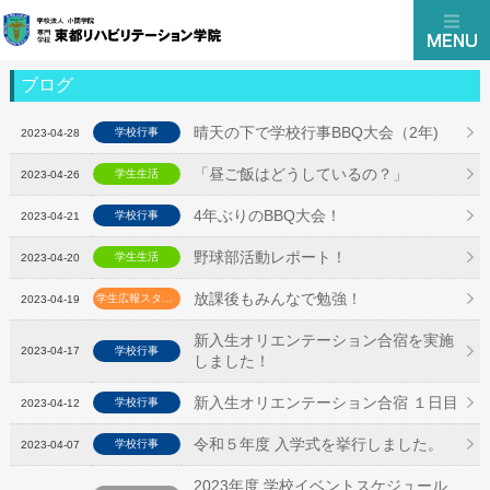
ブログ
晴天の下で学校行事BBQ大会（2年)
学校行事
2023-04-28
「昼ご飯はどうしているの？」
学生生活
2023-04-26
4年ぶりのBBQ大会！
学校行事
2023-04-21
野球部活動レポート！
学生生活
2023-04-20
放課後もみんなで勉強！
学生広報スタッフ
2023-04-19
新入生オリエンテーション合宿を実施
2023-04-17
学校行事
しました！
新入生オリエンテーション合宿 １日目
学校行事
2023-04-12
令和５年度 入学式を挙行しました。
学校行事
2023-04-07
2023年度 学校イベントスケジュール