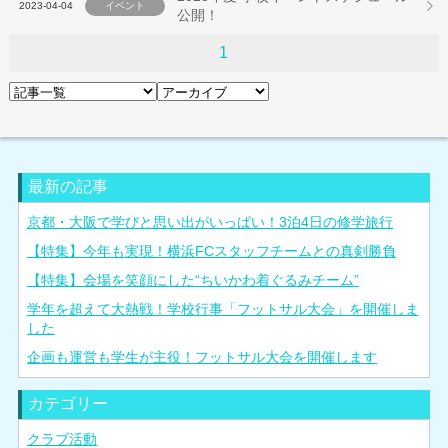
2023-04-04
イベント
公開！
1
最新の記事
京都・大阪で学びと思い出がいっぱい！3泊4日の修学旅行
【特集】今年も実現！横浜FCスタッフチームとの真剣勝負
【特集】会場を笑顔にした“ちいかわ着ぐるみチーム”
学年を超えて大熱戦！学校行事「フットサル大会」を開催しま
した
企画も運営も学生が主役！フットサル大会を開催します
カテゴリー
クラブ活動