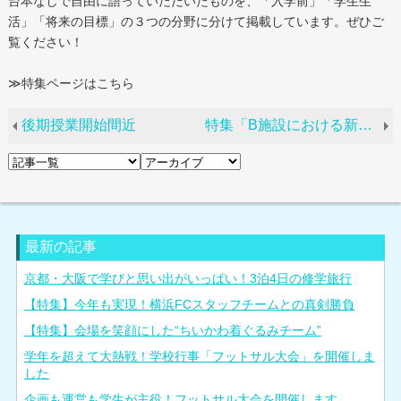
台本なしで自由に語っていただいたものを、「入学前」「学生生
活」「将来の目標」の３つの分野に分けて掲載しています。ぜひご
覧ください！
≫特集ページはこちら
後期授業開始間近
特集「B施設における新型コロナウイルス感染症に対する取組」を公開しました。
最新の記事
京都・大阪で学びと思い出がいっぱい！3泊4日の修学旅行
【特集】今年も実現！横浜FCスタッフチームとの真剣勝負
【特集】会場を笑顔にした“ちいかわ着ぐるみチーム”
学年を超えて大熱戦！学校行事「フットサル大会」を開催しま
した
企画も運営も学生が主役！フットサル大会を開催します