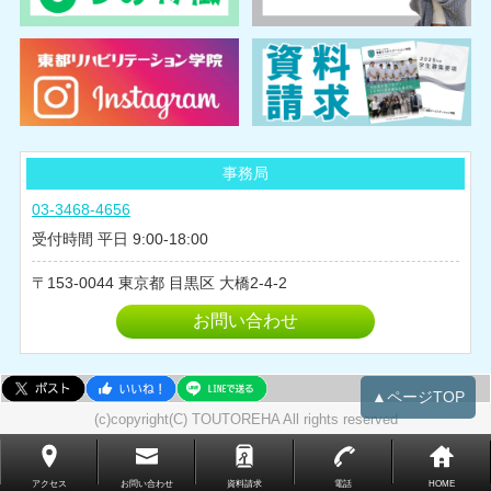
2025年02月
2024年10月
2024年08月
2024年07月
2024年06月
2024年05月
事務局
2024年04月
03-3468-4656
2024年03月
受付時間 平日 9:00-18:00
2024年02月
153-0044
東京都
目黒区
大橋2-4-2
2024年01月
2023年12月
お問い合わせ
2023年11月
2023年10月
▲ページTOP
2023年09月
(c)copyright(C) TOUTOREHA All rights reserved
2023年08月
2023年07月
アクセス
お問い合わせ
資料請求
電話
HOME