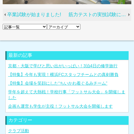
卒業試験が始まりました!
筋力テストの実技試験にお邪魔しました!
最新の記事
京都・大阪で学びと思い出がいっぱい！3泊4日の修学旅行
【特集】今年も実現！横浜FCスタッフチームとの真剣勝負
【特集】会場を笑顔にした“ちいかわ着ぐるみチーム”
学年を超えて大熱戦！学校行事「フットサル大会」を開催しま
した
企画も運営も学生が主役！フットサル大会を開催します
カテゴリー
クラブ活動