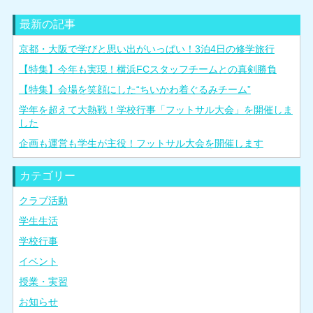
最新の記事
京都・大阪で学びと思い出がいっぱい！3泊4日の修学旅行
【特集】今年も実現！横浜FCスタッフチームとの真剣勝負
【特集】会場を笑顔にした“ちいかわ着ぐるみチーム”
学年を超えて大熱戦！学校行事「フットサル大会」を開催しま
した
企画も運営も学生が主役！フットサル大会を開催します
カテゴリー
クラブ活動
学生生活
学校行事
イベント
授業・実習
お知らせ