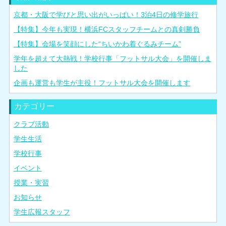
京都・大阪で学びと思い出がいっぱい！3泊4日の修学旅行
【特集】今年も実現！横浜FCスタッフチームとの真剣勝負
【特集】会場を笑顔にした“ちいかわ着ぐるみチーム”
学年を超えて大熱戦！学校行事「フットサル大会」を開催しま
した
企画も運営も学生が主役！フットサル大会を開催します
カテゴリー
クラブ活動
学生生活
学校行事
イベント
授業・実習
お知らせ
学生広報スタッフ