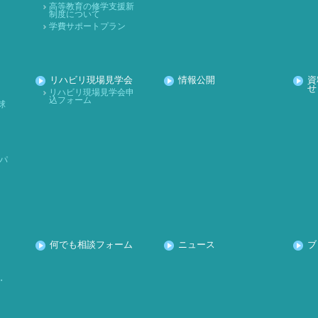
高等教育の修学支援新
制度について
学費サポートプラン
リハビリ現場見学会
情報公開
資
せ
リハビリ現場見学会申
込フォーム
球
パ
何でも相談フォーム
ニュース
ブ
・