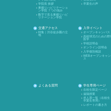
学院長 挨拶
卒業生の声
東都リハビリテーショ
ン学院 ７つの強み
数字で見る東都リハビ
リテーション学院
交通アクセス
入学イベント
特集｜渋谷徒歩圏の立
オープンキャンパス
地
高校球児のための野
医学
学校説明会
オンライン説明会
入学個別相談
WEBオープンキャン
ス
よくある質問
学生専用ページ
在校生限定ページ
遠隔授業
求人票一覧（在校生
卒業生専用）
レポートの書き方