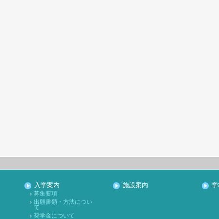
入学案内
施設案内
学
募集要項
出願書類・方法につい
て
奨学金について