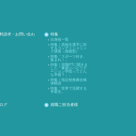
2021年12月
2021年11月
2021年10月
2021年09月
料請求・お問い合わ
特集
2021年08月
出身校一覧
特集｜高校生選手に対
するコンディショニン
2021年07月
グ講座（視聴型）
特集「スポーツ好き、
2021年06月
集まれ！」
特集｜現職PTに聞きま
2021年05月
した「東都リハビリテ
ーション学院ってどん
2021年04月
な学校？」」
特集｜指定校推薦合格
体験談
2021年03月
特集「世界で活躍する
卒業生」
2021年02月
2021年01月
ログ
就職ご担当者様
2020年12月
2020年11月
2020年10月