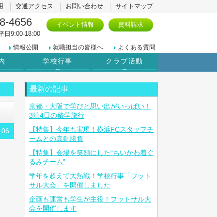
用
交通アクセス
お問い合わせ
サイトマップ
8-4656
イベント情報
資料請求
日9:00-18:00
情報公開
就職担当の皆様へ
よくある質問
内
学校行事
クラブ活動
最新の記事
京都・大阪で学びと思い出がいっぱい！
3泊4日の修学旅行
【特集】今年も実現！横浜FCスタッフチ
:06
ームとの真剣勝負
【特集】会場を笑顔にした“ちいかわ着ぐ
るみチーム”
学年を超えて大熱戦！学校行事「フット
サル大会」を開催しました
企画も運営も学生が主役！フットサル大
会を開催します