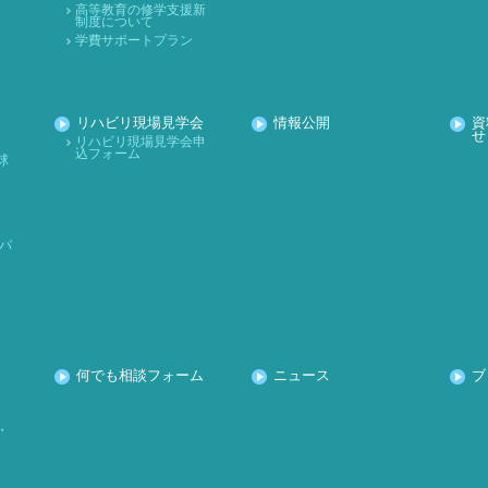
高等教育の修学支援新
制度について
学費サポートプラン
リハビリ現場見学会
情報公開
資
せ
リハビリ現場見学会申
込フォーム
球
パ
何でも相談フォーム
ニュース
ブ
・