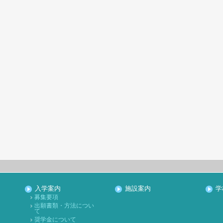
入学案内
施設案内
学
募集要項
出願書類・方法につい
て
奨学金について