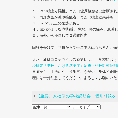
１．PCR検査が陽性、または濃厚接触者と診断され
２．同居家族が濃厚接触者、または検査結果待ち
３．37.5℃以上の発熱がある
４．風邪のような症状(咳、鼻水、喉の痛み、息苦し
５．海外から帰国して２週間以内
回答を受けて、学校から学生ご本人はもちろん、保
また、新型コロナウイルス感染症は、「学校におけ
校所定「学校における感染症」治癒・登校許可証明
日頃から、手洗いや手指消毒、うがい、身体的距離
理には十分注意してください。よろしくお願いいた
【重要】来校型の学校説明会・個別相談を一時中