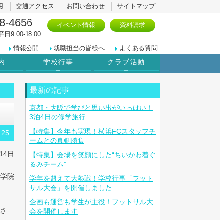
用
交通アクセス
お問い合わせ
サイトマップ
8-4656
イベント情報
資料請求
日9:00-18:00
情報公開
就職担当の皆様へ
よくある質問
内
学校行事
クラブ活動
最新の記事
京都・大阪で学びと思い出がいっぱい！
3泊4日の修学旅行
【特集】今年も実現！横浜FCスタッフチ
:25
ームとの真剣勝負
14日
【特集】会場を笑顔にした“ちいかわ着ぐ
るみチーム”
ン学院
学年を超えて大熱戦！学校行事「フット
サル大会」を開催しました
企画も運営も学生が主役！フットサル大
さ
会を開催します