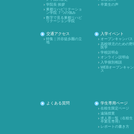
学院長 挨拶
卒業生の声
東都リハビリテーショ
ン学院 ７つの強み
数字で見る東都リハビ
リテーション学院
交通アクセス
入学イベント
特集｜渋谷徒歩圏の立
オープンキャンパス
地
高校球児のための野
医学
学校説明会
オンライン説明会
入学個別相談
WEBオープンキャン
ス
よくある質問
学生専用ページ
在校生限定ページ
遠隔授業
求人票一覧（在校生
卒業生専用）
レポートの書き方