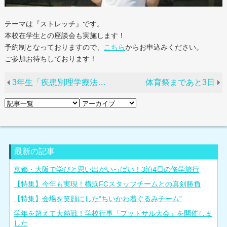
テーマは『ストレッチ』です。
本校在学生との座談会も実施します！
予約制となっておりますので、
こちら
からお申込みください。
ご参加お待ちしております！
3年生「疾患別理学療法Ⅺ」担当、多米先生にインタビュー！
体育祭まであと3日
最新の記事
京都・大阪で学びと思い出がいっぱい！3泊4日の修学旅行
【特集】今年も実現！横浜FCスタッフチームとの真剣勝負
【特集】会場を笑顔にした“ちいかわ着ぐるみチーム”
学年を超えて大熱戦！学校行事「フットサル大会」を開催しま
した