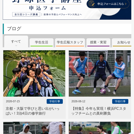
ブログ
すべて
学生生活
学生広報スタッフ
授業・実習
お知らせ
2026-07-15
学校行事
2026-06-12
学校行事
京都・大阪で学びと思い出がいっ
【特集】今年も実現！横浜FCスタ
ぱい！3泊4日の修学旅行
ッフチームとの真剣勝負