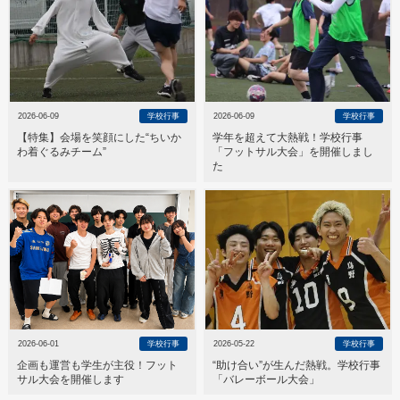
2026-06-09
学校行事
2026-06-09
学校行事
【特集】会場を笑顔にした“ちいか
学年を超えて大熱戦！学校行事
わ着ぐるみチーム”
「フットサル大会」を開催しまし
た
2026-06-01
学校行事
2026-05-22
学校行事
企画も運営も学生が主役！フット
“助け合い”が生んだ熱戦。学校行事
サル大会を開催します
「バレーボール大会」