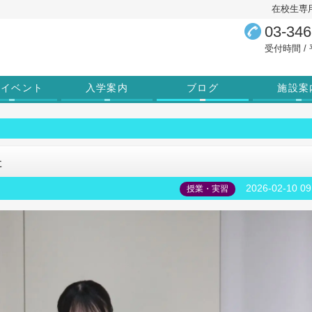
在校生専
03-346
受付時間 / 平
学イベント
入学案内
ブログ
施設案
た
2026-02-10 09
授業・実習