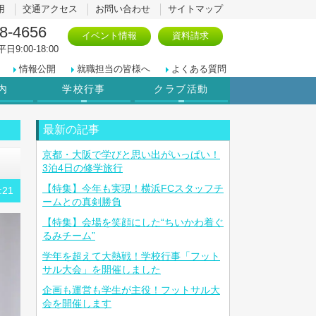
用
交通アクセス
お問い合わせ
サイトマップ
8-4656
イベント情報
資料請求
日9:00-18:00
情報公開
就職担当の皆様へ
よくある質問
内
学校行事
クラブ活動
最新の記事
京都・大阪で学びと思い出がいっぱい！
3泊4日の修学旅行
【特集】今年も実現！横浜FCスタッフチ
:21
ームとの真剣勝負
【特集】会場を笑顔にした“ちいかわ着ぐ
るみチーム”
学年を超えて大熱戦！学校行事「フット
サル大会」を開催しました
企画も運営も学生が主役！フットサル大
会を開催します