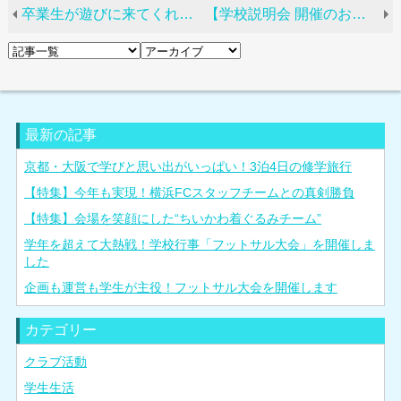
卒業生が遊びに来てくれました！
【学校説明会 開催のお知らせ】理学療法士を目指す皆さまへ
最新の記事
京都・大阪で学びと思い出がいっぱい！3泊4日の修学旅行
【特集】今年も実現！横浜FCスタッフチームとの真剣勝負
【特集】会場を笑顔にした“ちいかわ着ぐるみチーム”
学年を超えて大熱戦！学校行事「フットサル大会」を開催しま
した
企画も運営も学生が主役！フットサル大会を開催します
カテゴリー
クラブ活動
学生生活