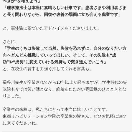
べきか”を考えよう」
「理学療法士は本当に素晴らしい仕事です。患者さまや利用者さま
と長く関わりながら、回復や改善の場面に立ち会える職業です」
と、実体験に基づいたアドバイスをくださいました。
さらに、
「学生のうちは失敗して当然。失敗を恐れずに、自分のなりたい方
向へどんどん挑戦していってほしい。そして、その失敗も“成
功”や“成長”に変えていける気持ちで突き進んでいこう」
と、在校生の背中を力強く押してくれる言葉も。
長谷川先生が卒業されてから10年以上が経ちますが、学生時代の失
敗談も今では笑い話となり、終始あたたかい雰囲気のひとときとな
りました。
卒業生の来校は、私たちにとって本当に嬉しいことです。
東都リハビリテーション学院の卒業生の皆さん、ぜひお気軽に遊び
に来てくださいね。