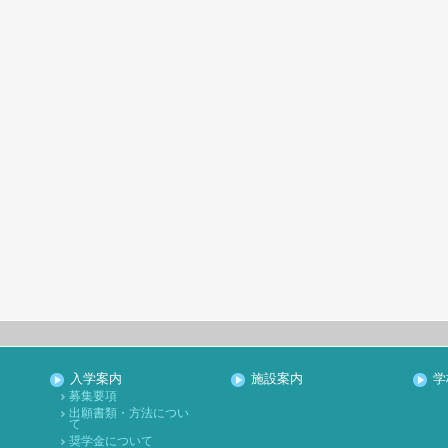
入学案内
施設案内
学
募集要項
出願書類・方法につい
て
奨学金について