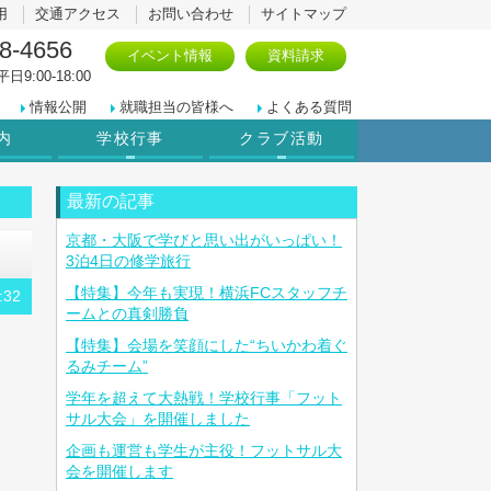
用
交通アクセス
お問い合わせ
サイトマップ
8-4656
イベント情報
資料請求
日9:00-18:00
情報公開
就職担当の皆様へ
よくある質問
内
学校行事
クラブ活動
最新の記事
京都・大阪で学びと思い出がいっぱい！
3泊4日の修学旅行
【特集】今年も実現！横浜FCスタッフチ
:32
ームとの真剣勝負
【特集】会場を笑顔にした“ちいかわ着ぐ
るみチーム”
学年を超えて大熱戦！学校行事「フット
サル大会」を開催しました
企画も運営も学生が主役！フットサル大
会を開催します