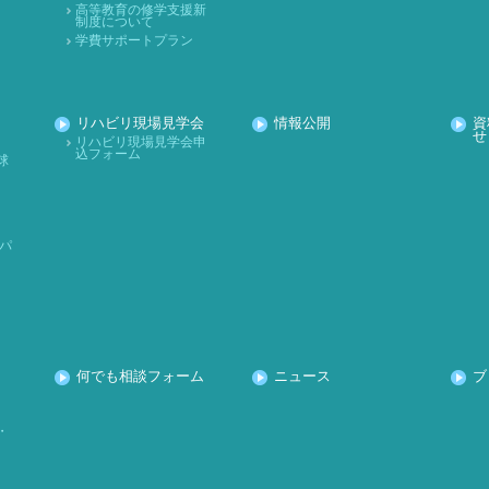
高等教育の修学支援新
制度について
学費サポートプラン
リハビリ現場見学会
情報公開
資
せ
リハビリ現場見学会申
込フォーム
球
パ
何でも相談フォーム
ニュース
ブ
・