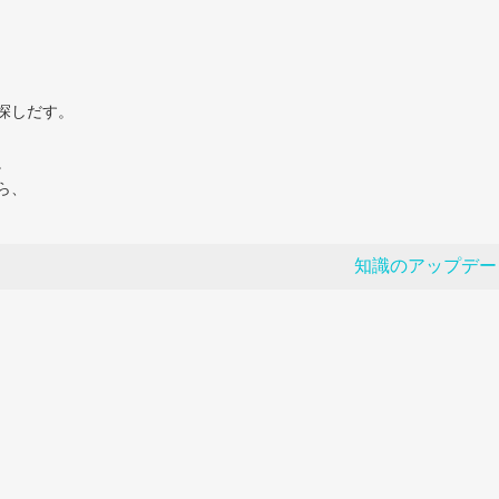
探しだす。
。
ら、
知識のアップデー