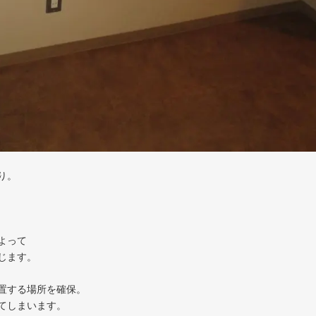
り。
よって
じます。
置する場所を確保。
てしまいます。