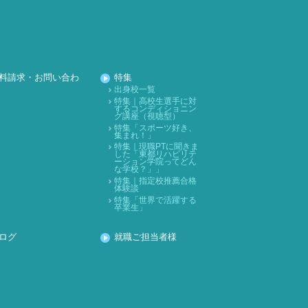
2021年12月
2021年11月
2021年10月
2021年09月
料請求・お問い合わ
特集
2021年08月
出身校一覧
特集｜高校生選手に対
するコンディショニン
2021年07月
グ講座（視聴型）
特集「スポーツ好き、
2021年06月
集まれ！」
特集｜現職PTに聞きま
2021年05月
した「東都リハビリテ
ーション学院ってどん
2021年04月
な学校？」」
特集｜指定校推薦合格
体験談
2021年03月
特集「世界で活躍する
卒業生」
2021年02月
2021年01月
ログ
就職ご担当者様
2020年12月
2020年11月
2020年10月