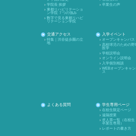
学院長 挨拶
卒業生の声
東都リハビリテーショ
ン学院 ７つの強み
数字で見る東都リハビ
リテーション学院
交通アクセス
入学イベント
特集｜渋谷徒歩圏の立
オープンキャンパス
地
高校球児のための野
医学
学校説明会
オンライン説明会
入学個別相談
WEBオープンキャン
ス
よくある質問
学生専用ページ
在校生限定ページ
遠隔授業
求人票一覧（在校生
卒業生専用）
レポートの書き方