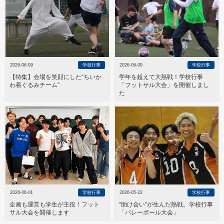
2026-06-09
学校行事
2026-06-09
学校行事
【特集】会場を笑顔にした“ちいか
学年を超えて大熱戦！学校行事
わ着ぐるみチーム”
「フットサル大会」を開催しまし
た
2026-06-01
学校行事
2026-05-22
学校行事
企画も運営も学生が主役！フット
“助け合い”が生んだ熱戦。学校行事
サル大会を開催します
「バレーボール大会」