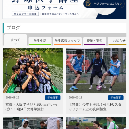
ブログ
すべて
学生生活
学生広報スタッフ
授業・実習
お知らせ
2026-07-15
学校行事
2026-06-12
学校行事
京都・大阪で学びと思い出がいっ
【特集】今年も実現！横浜FCスタ
ぱい！3泊4日の修学旅行
ッフチームとの真剣勝負