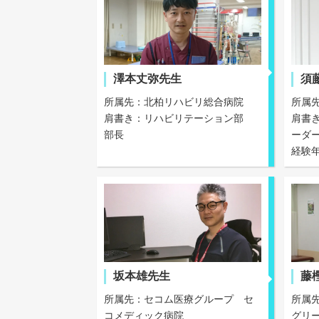
澤本丈弥先生
須
所属先：北柏リハビリ総合病院
所属
肩書き：リハビリテーション部
肩書
部長
ーダ
経験
坂本雄先生
藤
所属先：セコム医療グループ セ
所属
コメディック病院
グリ