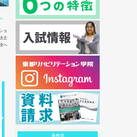
」
ショ
法士
校へ
事務局