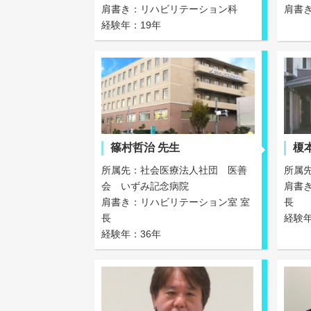
肩書き：リハビリテーション科
肩書
経験年：19年
篠村哲治 先生
榎
所属先：社会医療法人社団 医善
所属
会 いずみ記念病院
肩書
肩書き：リハビリテーション室 室
長
長
経験年
経験年：36年