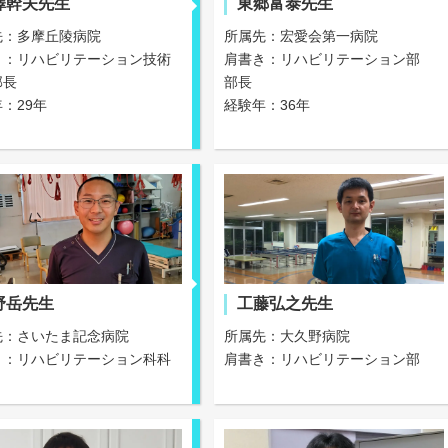
澤幹夫先生
東郷富泰先生
先：多摩丘陵病院
所属先：宏愛会第一病院
き：リハビリテーション技術
肩書き：リハビリテーション部
部長
部長
：29年
経験年：36年
野岳先生
工藤弘之先生
先：さいたま記念病院
所属先：大久野病院
き：リハビリテーション科科
肩書き：リハビリテーション部