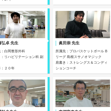
藤弘卓 先生
眞田崇 先生
先：白岡整形外科
所属先：プロバスケットボール B
き：リハビリテーション科 副
リーグ 島根スサノオマジック
肩書き：ストレングス＆コンディ
年：２０年
ションコーチ