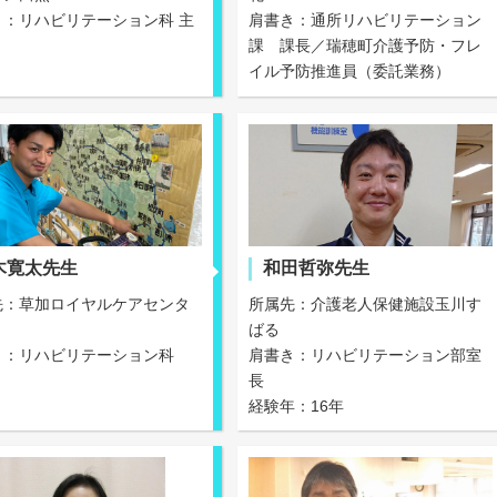
き：リハビリテーション科 主
肩書き：通所リハビリテーション
課 課長／瑞穂町介護予防・フレ
イル予防推進員（委託業務）
木寛太先生
和田哲弥先生
先：草加ロイヤルケアセンタ
所属先：介護老人保健施設玉川す
ばる
き：リハビリテーション科
肩書き：リハビリテーション部室
長
経験年：16年