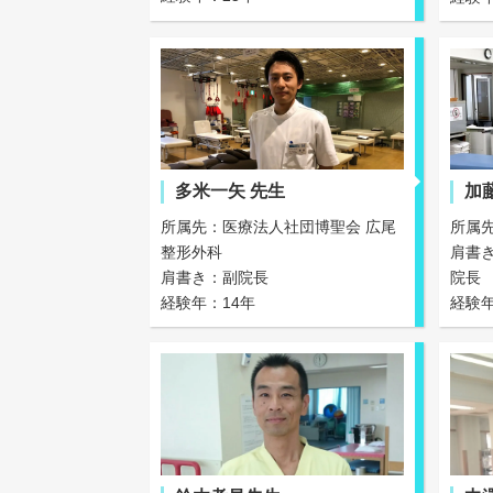
多米一矢 先生
加
所属先：医療法人社団博聖会 広尾
所属
整形外科
肩書
肩書き：副院長
院長
経験年：14年
経験