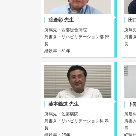
渡邊彰 先生
田
所属先：西部総合病院
所属
肩書き：リハビリテーション部 部
肩書
長
長
経験年：31年
藤本義道 先生
卜
所属先：佐藤病院
所属
肩書き：リハビリテーション科 科
肩書
長
長
経験年：25年
経験年