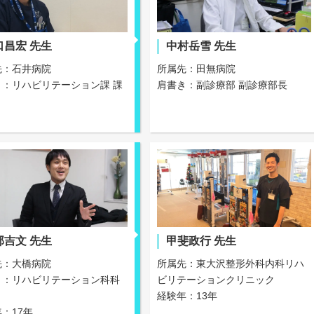
口昌宏 先生
中村岳雪 先生
先：石井病院
所属先：田無病院
き：リハビリテーション課 課
肩書き：副診療部 副診療部長
部吉文 先生
甲斐政行 先生
先：大橋病院
所属先：東大沢整形外科内科リハ
き：リハビリテーション科科
ビリテーションクリニック
経験年：13年
：17年