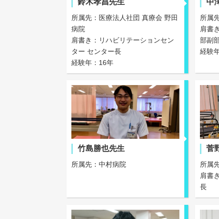
鈴木孝昌先生
中
所属先：医療法人社団 真療会 野田
所属
病院
肩書
肩書き：リハビリテーションセン
部副
ター センター長
経験年
経験年：16年
竹島勝也先生
菅
所属先：中村病院
所属
肩書
長