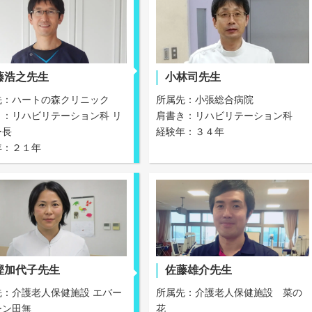
藤浩之先生
小林司先生
先：ハートの森クリニック
所属先：小張総合病院
き：リハビリテーション科 リ
肩書き：リハビリテーション科
ー長
経験年：３４年
年：２１年
樫加代子先生
佐藤雄介先生
先：介護老人保健施設 エバー
所属先：介護老人保健施設 菜の
ーン田無
花