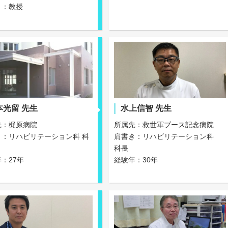
き：教授
本光留 先生
水上信智 先生
先：梶原病院
所属先：救世軍ブース記念病院
き：リハビリテーション科 科
肩書き：リハビリテーション科
科長
：27年
経験年：30年