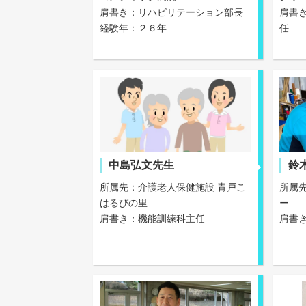
肩書き：リハビリテーション部長
肩書
経験年：２６年
任
中島弘文先生
鈴
所属先：介護老人保健施設 青戸こ
所属
はるびの里
ー
肩書き：機能訓練科主任
肩書